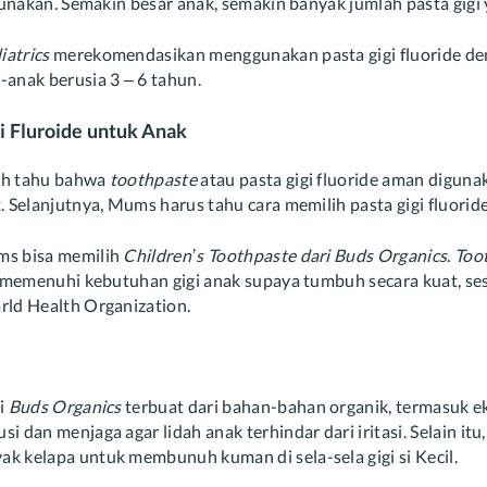
igunakan. Semakin besar anak, semakin banyak jumlah pasta gig
atrics
merekomendasikan menggunakan pasta gigi fluoride de
-anak berusia 3 – 6 tahun.
i Fluroide untuk Anak
ah tahu bahwa
toothpaste
atau pasta gigi fluoride aman diguna
. Selanjutnya, Mums harus tahu cara memilih pasta gigi fluorid
ms bisa memilih
Children’s Toothpaste dari Buds Organics
.
Too
uk memenuhi kebutuhan gigi anak supaya tumbuh secara kuat, se
rld Health Organization.
i
Buds Organics
terbuat dari bahan-bahan organik, termasuk ek
 dan menjaga agar lidah anak terhindar dari iritasi. Selain itu
k kelapa untuk membunuh kuman di sela-sela gigi si Kecil.