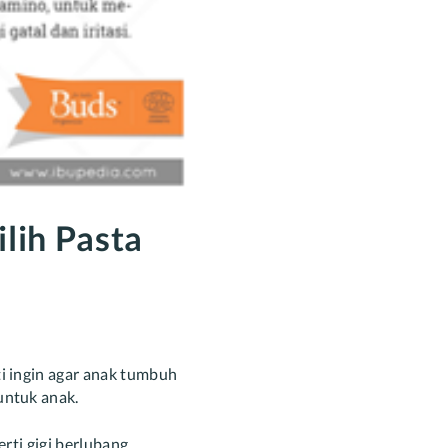
lih Pasta
ti ingin agar anak tumbuh
untuk anak.
erti gigi berlubang