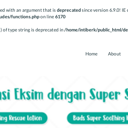
ed with an argument that is
deprecated
since version 6.9.0! I
ludes/functions.php
on line
6170
) of type string is deprecated in
/home/intiberk/public_html/de
Home
About