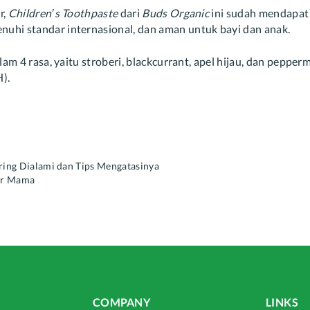
r,
Children’s Toothpaste
dari
Buds Organic
ini sudah mendapat s
hi standar internasional, dan aman untuk bayi dan anak.
lam 4 rasa, yaitu stroberi, blackcurrant, apel hijau, dan pepperm
H).
ring Dialami dan Tips Mengatasinya
for Mama
COMPANY
LINKS