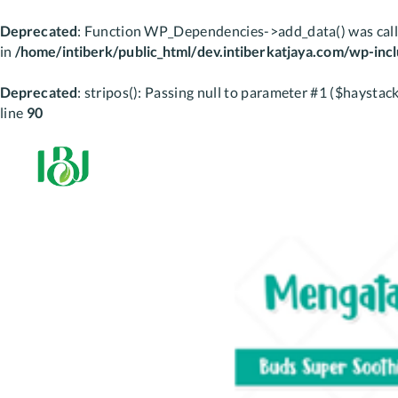
Deprecated
: Function WP_Dependencies->add_data() was call
in
/home/intiberk/public_html/dev.intiberkatjaya.com/wp-inc
Deprecated
: stripos(): Passing null to parameter #1 ($haystack
line
90
Skip
to
content