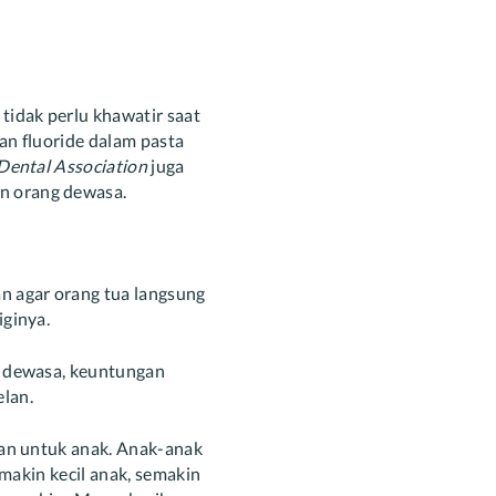
tidak perlu khawatir saat
an fluoride dalam pasta
Dental Association
juga
n orang dewasa.
 agar orang tua langsung
iginya.
g dewasa, keuntungan
elan.
man untuk anak. Anak-anak
emakin kecil anak, semakin