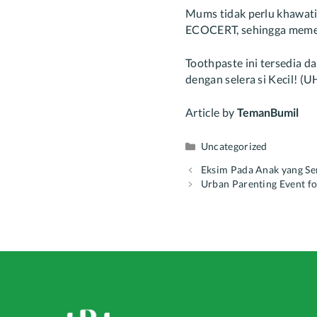
Mums tidak perlu khawati
ECOCERT, sehingga memenu
Toothpaste ini tersedia da
dengan selera si Kecil! (U
Article by
TemanBumil
Categories
Uncategorized
Post
Eksim Pada Anak yang Se
navigation
Urban Parenting Event 