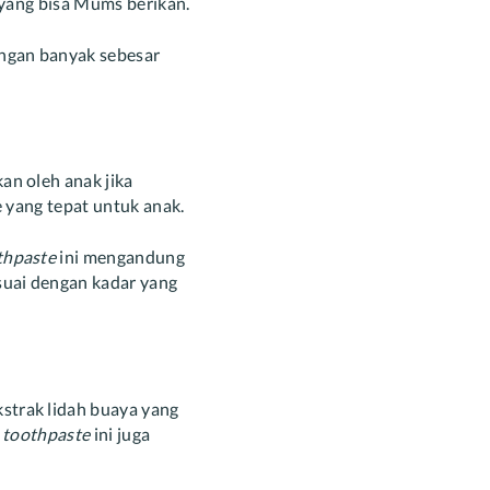
i yang bisa Mums berikan.
ngan banyak sebesar
kan oleh anak jika
e yang tepat untuk anak.
thpaste
ini mengandung
suai dengan kadar yang
strak lidah buaya yang
,
toothpaste
ini juga