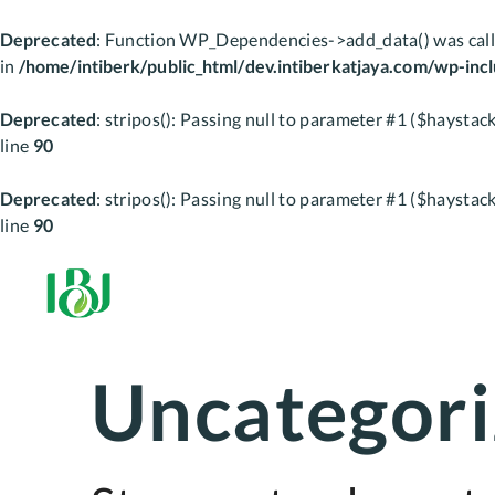
Deprecated
: Function WP_Dependencies->add_data() was call
in
/home/intiberk/public_html/dev.intiberkatjaya.com/wp-inc
Deprecated
: stripos(): Passing null to parameter #1 ($haystack
line
90
Deprecated
: stripos(): Passing null to parameter #1 ($haystack
line
90
Skip
to
content
Uncategor