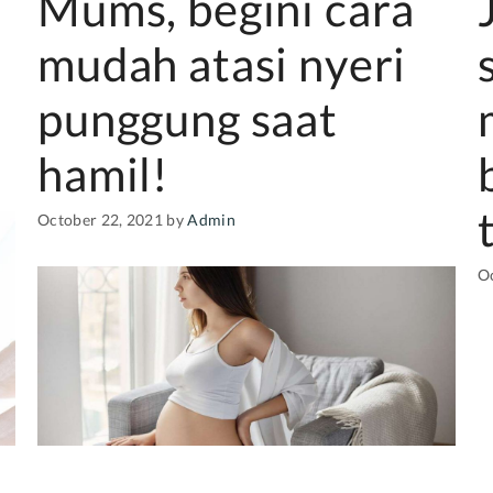
Mums, begini cara
mudah atasi nyeri
punggung saat
hamil!
October 22, 2021
by
Admin
O