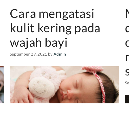
Cara mengatasi
kulit kering pada
wajah bayi
September 29, 2021
by
Admin
S
,
Kulit wajah bayi menjadi kering adalah hal yang