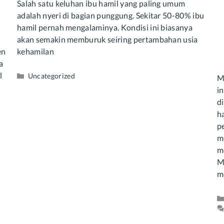
Salah satu keluhan ibu hamil yang paling umum
adalah nyeri di bagian punggung. Sekitar 50-80% ibu
hamil pernah mengalaminya. Kondisi ini biasanya
akan semakin memburuk seiring pertambahan usia
kehamilan
en
a
l
Categories
Uncategorized
M
i
d
h
p
m
me
M
m