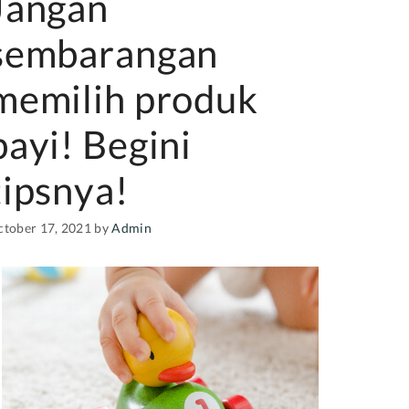
Jangan
sembarangan
memilih produk
bayi! Begini
tipsnya!
ctober 17, 2021
by
Admin