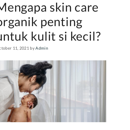
Mengapa skin care
organik penting
untuk kulit si kecil?
ctober 11, 2021
by
Admin