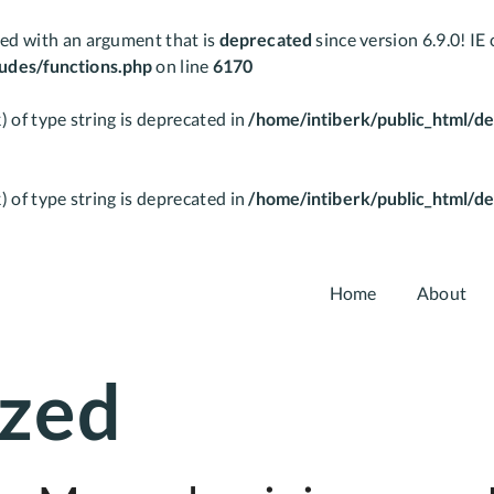
ed with an argument that is
deprecated
since version 6.9.0! I
ludes/functions.php
on line
6170
) of type string is deprecated in
/home/intiberk/public_html/de
) of type string is deprecated in
/home/intiberk/public_html/de
Home
About
ized