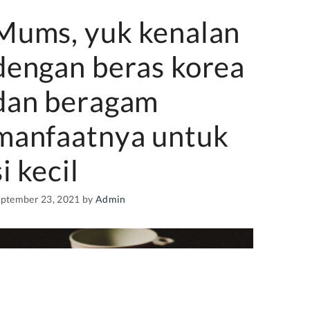
Mums, yuk kenalan
dengan beras korea
dan beragam
manfaatnya untuk
si kecil
eptember 23, 2021
by
Admin