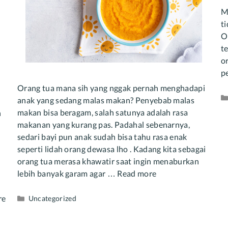
M
t
O
t
o
p
Orang tua mana sih yang nggak pernah menghadapi
anak yang sedang malas makan? Penyebab malas
makan bisa beragam, salah satunya adalah rasa
h
makanan yang kurang pas. Padahal sebenarnya,
sedari bayi pun anak sudah bisa tahu rasa enak
seperti lidah orang dewasa lho . Kadang kita sebagai
orang tua merasa khawatir saat ingin menaburkan
lebih banyak garam agar …
Read more
re
Categories
Uncategorized